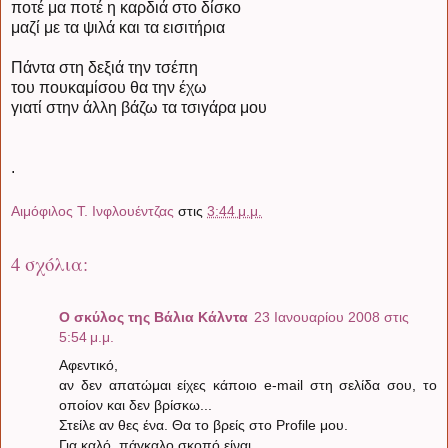
ποτέ μα ποτέ η καρδιά στο δίσκο
μαζί με τα ψιλά και τα εισιτήρια
Πάντα στη δεξιά την τσέπη
του πουκαμίσου θα την έχω
γιατί στην άλλη βάζω τα τσιγάρα μου
.
Αιμόφιλος Τ. Ινφλουέντζας
στις
3:44 μ.μ.
4 σχόλια:
Ο σκύλος της Βάλια Κάλντα
23 Ιανουαρίου 2008 στις
5:54 μ.μ.
Αφεντικό,
αν δεν απατώμαι είχες κάποιο e-mail στη σελίδα σου, το
οποίον και δεν βρίσκω...
Στείλε αν θες ένα. Θα το βρείς στο Profile μου.
Για καλό, πάγκαλο σκοπό είναι.