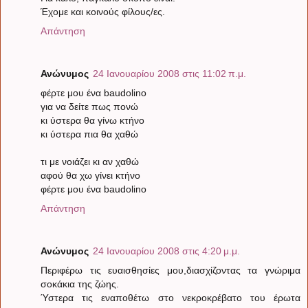
Έχομε και κοινούς φίλους/ες.
Απάντηση
Ανώνυμος
24 Ιανουαρίου 2008 στις 11:02 π.μ.
φέρτε μου ένα baudolino
για να δείτε πως πονώ
κι ύστερα θα γίνω κτήνο
κι ύστερα πια θα χαθώ
τι με νοιάζει κι αν χαθώ
αφού θα χω γίνει κτήνο
φέρτε μου ένα baudolino
Απάντηση
Ανώνυμος
24 Ιανουαρίου 2008 στις 4:20 μ.μ.
Περιφέρω τις ευαισθησίες μου,διασχίζοντας τα γνώριμα
σοκάκια της ζώης.
Ύστερα τις εναποθέτω στο νεκροκρέβατο του έρωτα