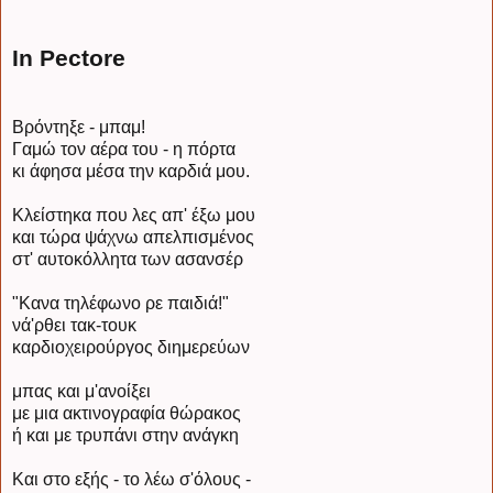
In Pectore
Βρόντηξε - μπαμ!
Γαμώ τον αέρα του - η πόρτα
κι άφησα μέσα την καρδιά μου.
Κλείστηκα που λες απ' έξω μου
και τώρα ψάχνω απελπισμένος
στ' αυτοκόλλητα των ασανσέρ
"Κανα τηλέφωνο ρε παιδιά!"
νά'ρθει τακ-τουκ
καρδιοχειρούργος διημερεύων
μπας και μ'ανοίξει
με μια ακτινογραφία θώρακος
ή και με τρυπάνι στην ανάγκη
Και στο εξής - το λέω σ'όλους -